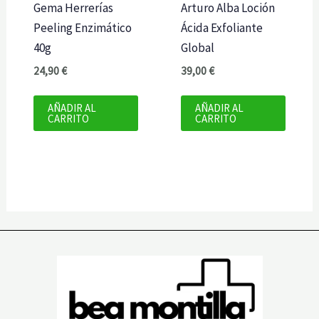
Gema Herrerías
Arturo Alba Loción
Peeling Enzimático
Ácida Exfoliante
40g
Global
24,90
€
39,00
€
AÑADIR AL
AÑADIR AL
CARRITO
CARRITO