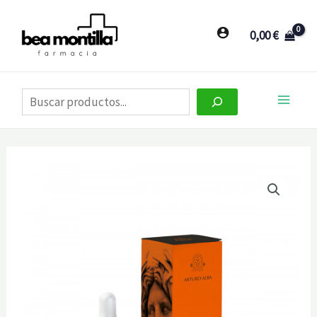
Ir
al
0,00
€
contenido
Buscar