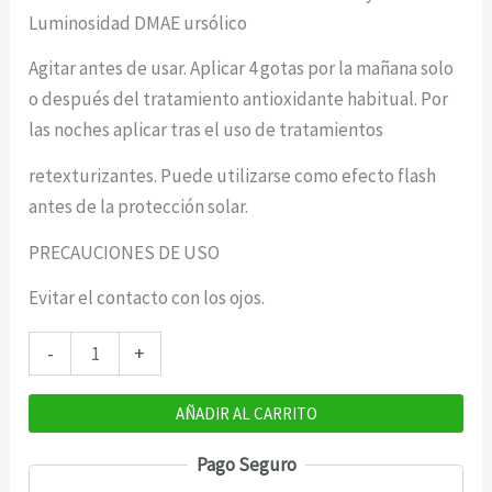
Luminosidad DMAE ursólico
Agitar antes de usar. Aplicar 4 gotas por la mañana solo
o después del tratamiento antioxidante habitual. Por
las noches aplicar tras el uso de tratamientos
retexturizantes. Puede utilizarse como efecto flash
antes de la protección solar.
PRECAUCIONES DE USO
Evitar el contacto con los ojos.
Arturo
-
+
Alba
Firmeza
AÑADIR AL CARRITO
y
Pago Seguro
Luminosidad