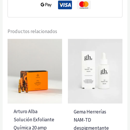
DMAE
ursólico
30ml
cantidad
Productos relacionados
Arturo Alba
Gema Herrerías
Solución Exfoliante
NAM-TD
Química 20 amp
despigmentante