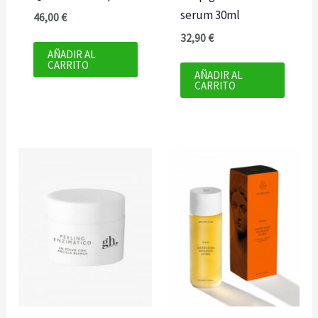
serum 30ml
46,00
€
32,90
€
AÑADIR AL
CARRITO
AÑADIR AL
CARRITO