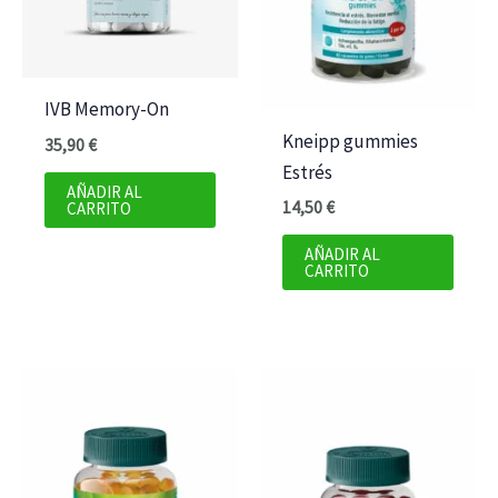
IVB Memory-On
Kneipp gummies
35,90
€
Estrés
AÑADIR AL
14,50
€
CARRITO
AÑADIR AL
CARRITO