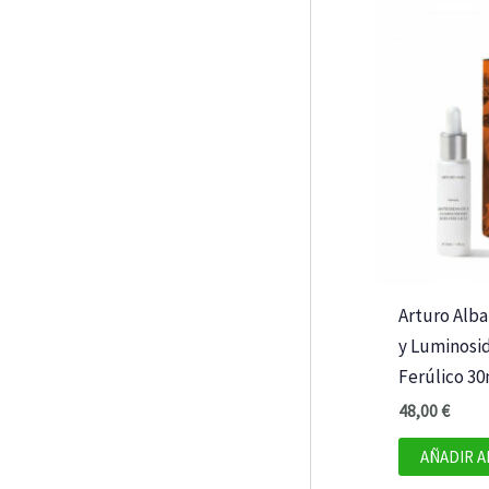
Arturo Alba
y Luminosi
Ferúlico 30
48,00
€
AÑADIR A