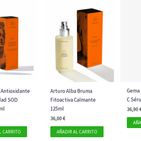
Gema H
 Antioxidante
Arturo Alba Bruma
C Sér
dad SOD
Fitoactiva Calmante
ml
125ml
36,90
36,00
€
AÑA
L CARRITO
AÑADIR AL CARRITO