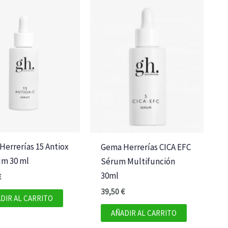
errerías 15 Antiox
Gema Herrerías CICA EFC
um 30 ml
Sérum Multifunción
30ml
€
39,50
€
DIR AL CARRITO
AÑADIR AL CARRITO