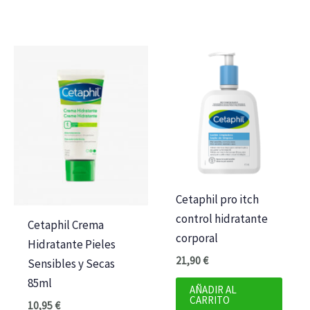
Cetaphil pro itch
control hidratante
Cetaphil Crema
corporal
Hidratante Pieles
21,90
€
Sensibles y Secas
85ml
AÑADIR AL
CARRITO
10,95
€