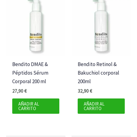
Bendito DMAE &
Bendito Retinol &
Péptidos Sérum
Bakuchiol corporal
Corporal 200 ml
200ml
27,90
€
32,90
€
AÑADIR AL
AÑADIR AL
CARRITO
CARRITO