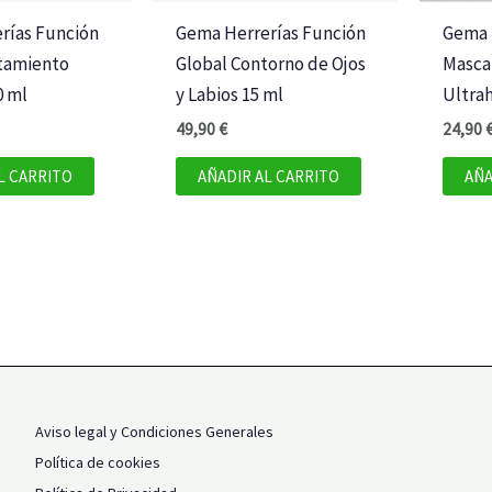
rías Función
Gema Herrerías Función
Gema 
atamiento
Global Contorno de Ojos
Mascar
0 ml
y Labios 15 ml
Ultra
49,90
€
24,90
L CARRITO
AÑADIR AL CARRITO
AÑA
Aviso legal y Condiciones Generales
Política de cookies