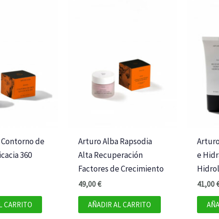
a Contorno de
Arturo Alba Rapsodia
Artur
icacia 360
Alta Recuperación
e Hid
Factores de Crecimiento
Hidrol
49,00
€
41,00
L CARRITO
AÑADIR AL CARRITO
AÑA