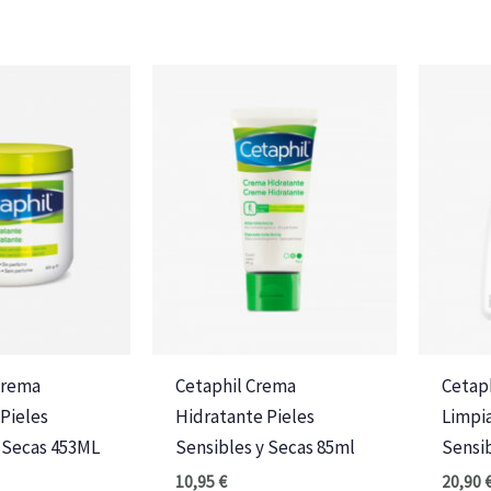
Crema
Cetaphil Crema
Cetaph
Pieles
Hidratante Pieles
Limpia
y Secas 453ML
Sensibles y Secas 85ml
Sensib
10,95
€
20,90