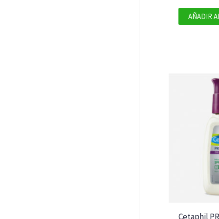
AÑADIR A
Cetaphil PR