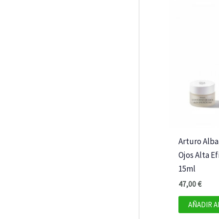
Arturo Alb
Ojos Alta Ef
15ml
47,00
€
AÑADIR A