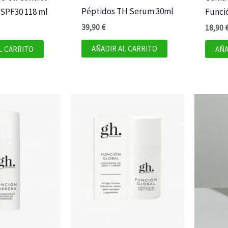
Péptidos TH Serum 30ml
 SPF30 118 ml
Funció
39,90
€
18,90
AÑADIR AL CARRITO
L CARRITO
AÑA