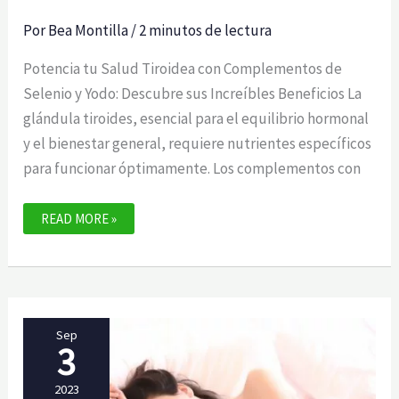
Por
Bea Montilla
/
2 minutos de lectura
Potencia tu Salud Tiroidea con Complementos de
Selenio y Yodo: Descubre sus Increíbles Beneficios La
glándula tiroides, esencial para el equilibrio hormonal
y el bienestar general, requiere nutrientes específicos
para funcionar óptimamente. Los complementos con
COMPLEMENTOS
READ MORE »
CON
SELENIO
–
YODO
BENEFICIOS
Sep
3
2023