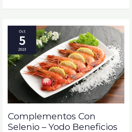
PARA
QUÉ
SIRVE,
SUS
BENEFICIOS
Y
CONTRAINDICACIONES
Oct
5
2023
Complementos Con
Selenio – Yodo Beneficios