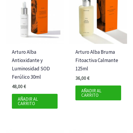
Arturo Alba
Arturo Alba Bruma
Antioxidante y
Fitoactiva Calmante
Luminosidad SOD
125ml
Ferúlico 30ml
36,00
€
48,00
€
AÑADIR AL
CARRITO
AÑADIR AL
CARRITO