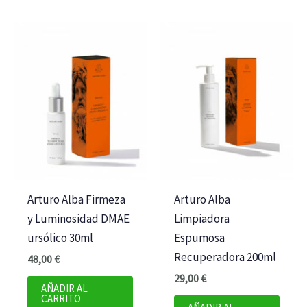
Arturo Alba Firmeza
Arturo Alba
y Luminosidad DMAE
Limpiadora
ursólico 30ml
Espumosa
Recuperadora 200ml
48,00
€
29,00
€
AÑADIR AL
CARRITO