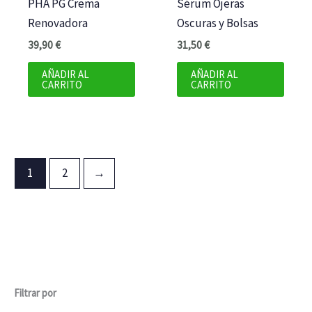
PHA PG Crema
Sérum Ojeras
Renovadora
Oscuras y Bolsas
39,90
€
31,50
€
AÑADIR AL
AÑADIR AL
CARRITO
CARRITO
1
2
→
Filtrar por