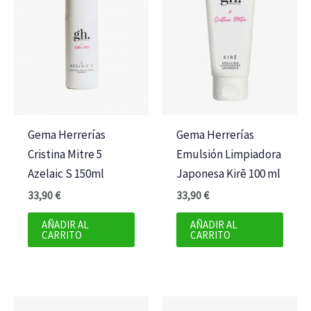
Gema Herrerías
Gema Herrerías
Cristina Mitre 5
Emulsión Limpiadora
Azelaic S 150ml
Japonesa Kirē 100 ml
33,90
€
33,90
€
AÑADIR AL
AÑADIR AL
CARRITO
CARRITO