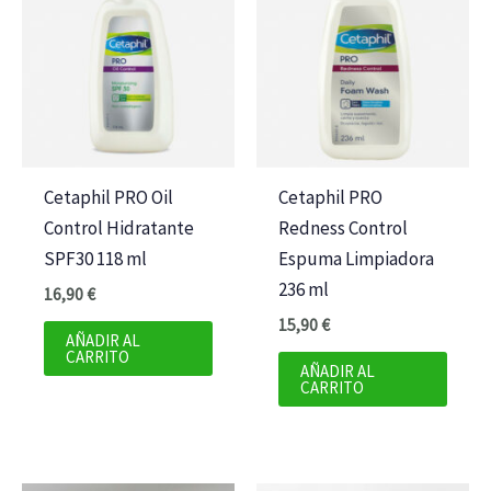
Cetaphil PRO Oil
Cetaphil PRO
Control Hidratante
Redness Control
SPF30 118 ml
Espuma Limpiadora
236 ml
16,90
€
15,90
€
AÑADIR AL
CARRITO
AÑADIR AL
CARRITO