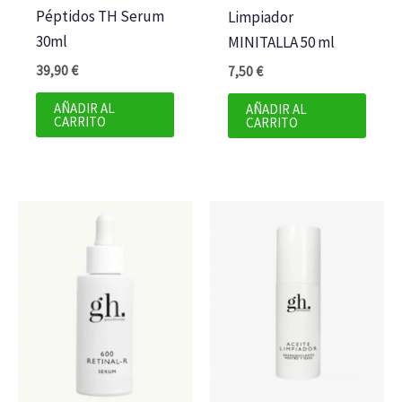
Péptidos TH Serum
Limpiador
30ml
MINITALLA 50 ml
39,90
€
7,50
€
AÑADIR AL
AÑADIR AL
CARRITO
CARRITO