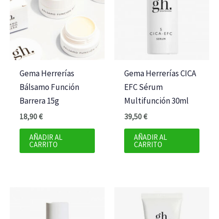
Gema Herrerías
Gema Herrerías CICA
Bálsamo Función
EFC Sérum
Barrera 15g
Multifunción 30ml
18,90
€
39,50
€
AÑADIR AL
AÑADIR AL
CARRITO
CARRITO