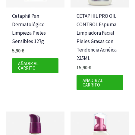
Cetaphil Pan
CETAPHIL PRO OIL
Dermatológico
CONTROL Espuma
Limpieza Pieles
Limpiadora Facial
Sensibles 127g
Pieles Grasas con
Tendencia Acnéica
5,90
€
235ML
AÑADIR AL
15,90
€
CARRITO
AÑADIR AL
CARRITO