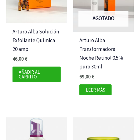
AGOTADO
Arturo Alba Solución
Exfoliante Química
Arturo Alba
20 amp
Transformadora
Noche Retinol 0.5%
46,00
€
puro 30ml
AÑADIR AL
69,00
€
CARRITO
LEER MÁS