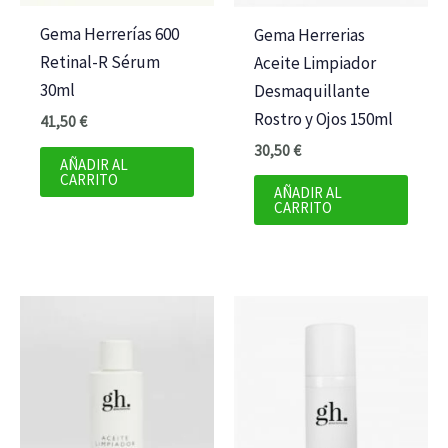
Gema Herrerías 600
Gema Herrerias
Retinal-R Sérum
Aceite Limpiador
30ml
Desmaquillante
Rostro y Ojos 150ml
41,50
€
30,50
€
AÑADIR AL
CARRITO
AÑADIR AL
CARRITO