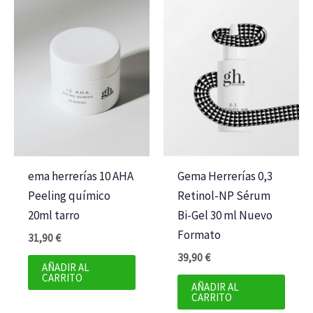
ema herrerías 10 AHA
Gema Herrerías 0,3
Peeling químico
Retinol-NP Sérum
20ml tarro
Bi-Gel 30 ml Nuevo
Formato
31,90
€
39,90
€
AÑADIR AL
CARRITO
AÑADIR AL
CARRITO