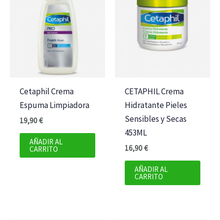
Cetaphil Crema
CETAPHIL Crema
Espuma Limpiadora
Hidratante Pieles
Sensibles y Secas
19,90
€
453ML
AÑADIR AL
16,90
€
CARRITO
AÑADIR AL
CARRITO