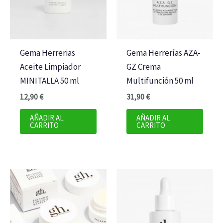
Gema Herrerias
Gema Herrerías AZA-
Aceite Limpiador
GZ Crema
MINITALLA 50 ml
Multifunción 50 ml
12,90
€
31,90
€
AÑADIR AL
AÑADIR AL
CARRITO
CARRITO