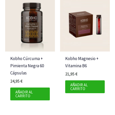
Kobho Cúrcuma +
Kobho Magnesio +
Pimienta Negra 60
Vitamina B6
Cápsulas
21,95
€
24,95
€
AÑADIR AL
CARRITO
AÑADIR AL
CARRITO