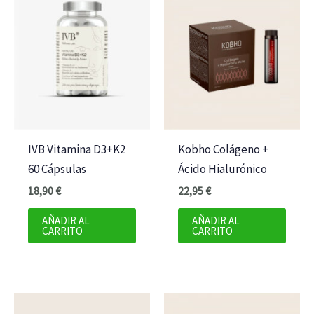
IVB Vitamina D3+K2
Kobho Colágeno +
60 Cápsulas
Ácido Hialurónico
18,90
€
22,95
€
AÑADIR AL
AÑADIR AL
CARRITO
CARRITO