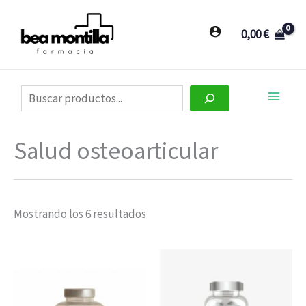
Ir
al
0,00
€
contenido
Buscar
Salud osteoarticular
Mostrando los 6 resultados