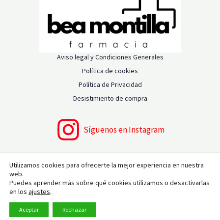
Aviso legal y Condiciones Generales
Política de cookies
Política de Privacidad
Desistimiento de compra
Síguenos en Instagram
Utilizamos cookies para ofrecerte la mejor experiencia en nuestra
web.
Copyright © 2026 Farmacia Bea Montilla | Powered by
Puedes aprender más sobre qué cookies utilizamos o desactivarlas
en los
ajustes
.
Farmacia Bea Montilla
Aceptar
Rechazar