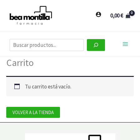
Ir
al
0,00
€
contenido
Buscar
Carrito
Tu carrito está vacío.
VOLVER A LA TIENDA