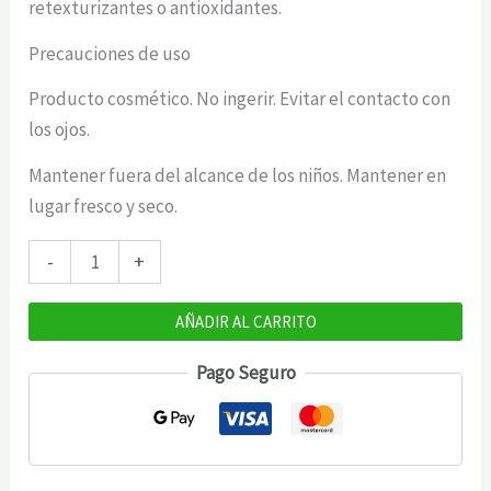
retexturizantes o antioxidantes.
Precauciones de uso
Producto cosmético. No ingerir. Evitar el contacto con
los ojos.
Mantener fuera del alcance de los niños. Mantener en
lugar fresco y seco.
Arturo
-
+
Alba
Rapsodia
AÑADIR AL CARRITO
Alta
Pago Seguro
Recuperación
Factores
de
Crecimiento