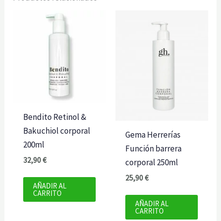
cantidad
Bendito Retinol &
Bakuchiol corporal
Gema Herrerías
200ml
Función barrera
32,90
€
corporal 250ml
25,90
€
AÑADIR AL
CARRITO
AÑADIR AL
CARRITO