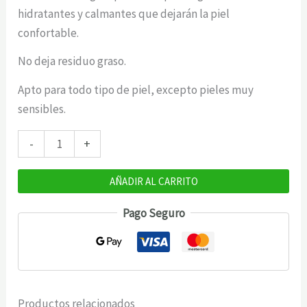
hidratantes y calmantes que dejarán la piel
confortable.
No deja residuo graso.
Apto para todo tipo de piel, excepto pieles muy
sensibles.
Bendito
-
+
Alfa
Hidroxi
AÑADIR AL CARRITO
Ácidos
Pago Seguro
10%.
Crema
Corporal
200
ml
Productos relacionados