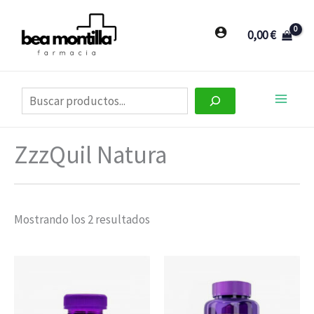
Ir
al
0,00
€
contenido
Buscar
ZzzQuil Natura
Mostrando los 2 resultados