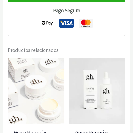
Azelaic
Pago Seguro
N
Sérum
30ml
cantidad
Productos relacionados
Gema Herrerías
Gema Herrerías