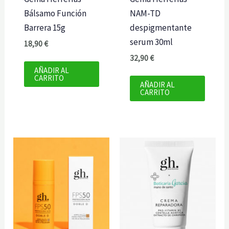
Bálsamo Función
NAM-TD
Barrera 15g
despigmentante
serum 30ml
18,90
€
32,90
€
AÑADIR AL
CARRITO
AÑADIR AL
CARRITO