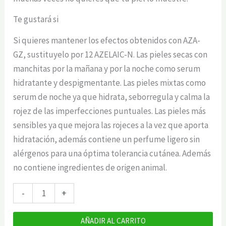
Te gustará si
Si quieres mantener los efectos obtenidos con AZA-
GZ, sustituyelo por 12 AZELAIC-N. Las pieles secas con
manchitas por la mañana y por la noche como serum
hidratante y despigmentante. Las pieles mixtas como
serum de noche ya que hidrata, seborregula y calma la
rojez de las imperfecciones puntuales. Las pieles más
sensibles ya que mejora las rojeces a la vez que aporta
hidratación, además contiene un perfume ligero sin
alérgenos para una óptima tolerancia cutánea. Además
no contiene ingredientes de origen animal.
Gema
-
+
Herrerías
12
AÑADIR AL CARRITO