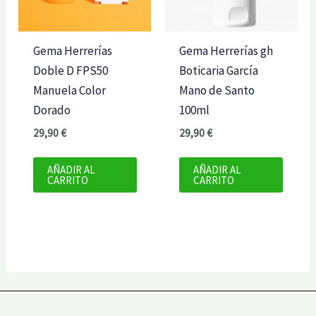
Gema Herrerías
Gema Herrerías gh
Doble D FPS50
Boticaria García
Manuela Color
Mano de Santo
Dorado
100ml
29,90
€
29,90
€
AÑADIR AL
AÑADIR AL
CARRITO
CARRITO