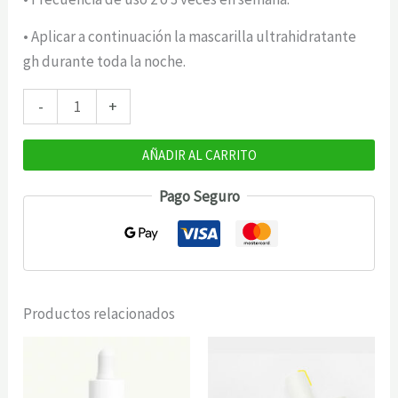
• Aplicar a continuación la mascarilla ultrahidratante
gh durante toda la noche.
Gema
-
+
Herrerías
Peeling
AÑADIR AL CARRITO
Enzimático
Pago Seguro
40g
cantidad
Productos relacionados