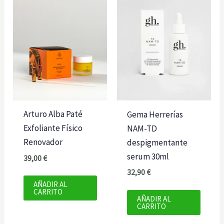
Arturo Alba Paté
Gema Herrerías
Exfoliante Físico
NAM-TD
Renovador
despigmentante
serum 30ml
39,00
€
32,90
€
AÑADIR AL
CARRITO
AÑADIR AL
CARRITO