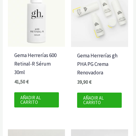
Gema Herrerías 600
Gema Herrerías gh
Retinal-R Sérum
PHA PG Crema
30ml
Renovadora
41,50
€
39,90
€
AÑADIR AL
AÑADIR AL
CARRITO
CARRITO