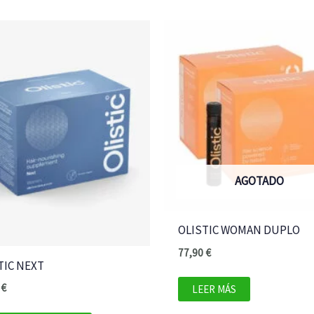
AGOTADO
OLISTIC WOMAN DUPLO
77,90
€
TIC NEXT
0
€
LEER MÁS