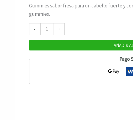
Gummies sabor fresa para un cabello fuerte y con 
gummies.
Kneipp
-
+
gummies
Cabello
AÑADIR A
y
Pago 
uñas
cantidad