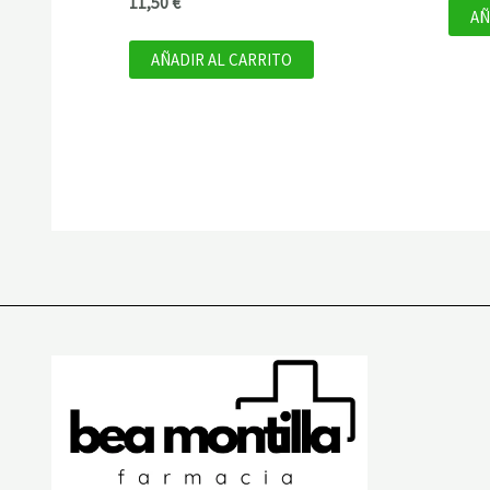
11,50
€
AÑ
AÑADIR AL CARRITO