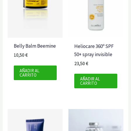
Belly Balm Beemine
Heliocare 360º SPF
50+ spray invisible
10,50
€
23,50
€
AÑADIR AL
CARRITO
AÑADIR AL
CARRITO