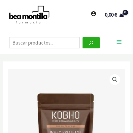
Ir
al
0,00
€
contenido
Buscar