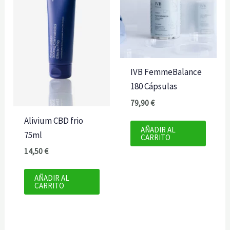
IVB FemmeBalance
180 Cápsulas
79,90
€
Alivium CBD frio
AÑADIR AL
75ml
CARRITO
14,50
€
AÑADIR AL
CARRITO