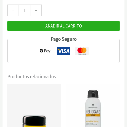
Kobho
-
+
proteina
whey
AÑADIR AL CARRITO
cacao
Pago Seguro
525g
15
dosis
cantidad
Productos relacionados