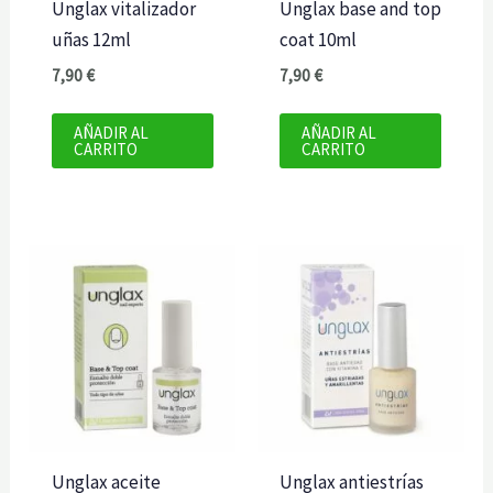
Unglax vitalizador
Unglax base and top
uñas 12ml
coat 10ml
7,90
€
7,90
€
AÑADIR AL
AÑADIR AL
CARRITO
CARRITO
Unglax aceite
Unglax antiestrías